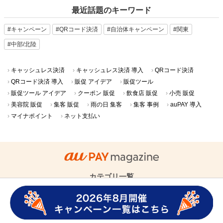
最近話題のキーワード
#キャンペーン
#QRコード決済
#自治体キャンペーン
#関東
#中部/北陸
キャッシュレス決済
キャッシュレス決済 導入
QRコード決済
QRコード決済 導入
販促 アイデア
販促ツール
販促ツール アイデア
クーポン 販促
飲食店 販促
小売 販促
美容院 販促
集客 販促
雨の日 集客
集客 事例
auPAY 導入
マイナポイント
ネット支払い
カテゴリ一覧
au PAYの使い方
ニュース・キャンペーン
QRコード決済・
キャッシュレス
au PAY導入事例
グロースパック