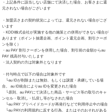
・上記条件に該当しない店舗にて決済した場合、お客さまに還
元されない場合がございます
・加盟店さまの契約状況によっては、還元されない場合がござ
います
・KDDI株式会社が実施する他の施策との併用ができない場合が
あります（ポイント抽選企画、ポイント還元企画、割引クーポ
ンを除く）
・au PAY 割引クーポンを併用した場合、割引前の金額からau
PAY 残高付与いたします
・法人契約の方は対象外となります
・付与時点で以下の場合は対象外です
└au IDが削除または無効、もしくは譲渡・承継している場
合。 au ID統合によりau IDを変更された場合
└原則、au PAYにて決済した商品・サービス等の取引のキャ
ンセル・取消し・払戻し等がなされた場合
└au PAY プリペイドカードが再発行などで利用停止中の場合
└au PAYの利用規約に反する行為、またはそのおそれがある