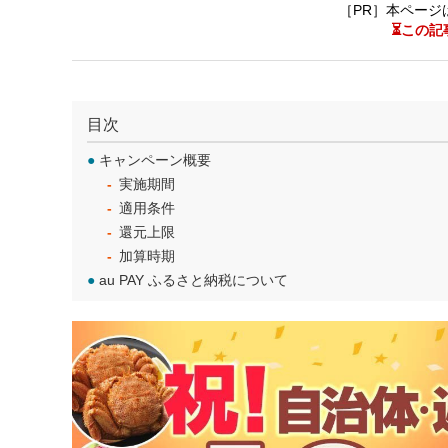
［PR］本ページ
⏳この記
目次
●
キャンペーン概要
実施期間
適用条件
還元上限
加算時期
●
au PAY ふるさと納税について