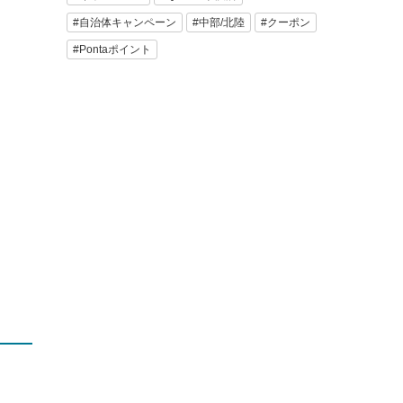
#自治体キャンペーン
#中部/北陸
#クーポン
#Pontaポイント