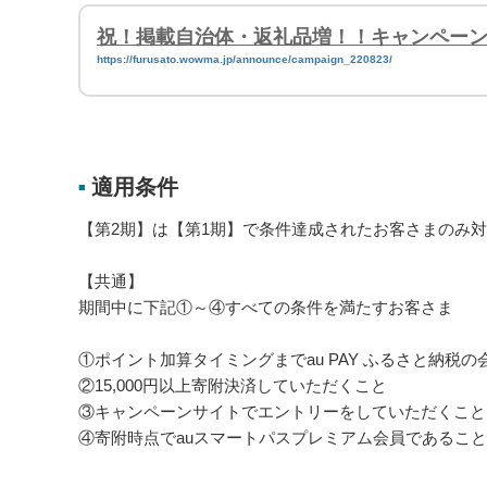
祝！掲載自治体・返礼品増！！キャンペーン | 
https://furusato.wowma.jp/announce/campaign_220823/
適用条件
■
【第2期】は【第1期】で条件達成されたお客さまのみ
【共通】
期間中に下記①～④すべての条件を満たすお客さま
①ポイント加算タイミングまでau PAY ふるさと納税
②15,000円以上寄附決済していただくこと
③キャンペーンサイトでエントリーをしていただくこと
④寄附時点でauスマートパスプレミアム会員であること