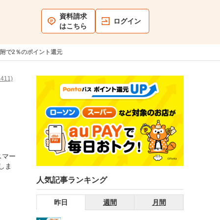
資料請求
ログイン
はこちら
の寄附で2％のポイント還元
11)
ら
スマー
しま
人気記事ランキング
昨日
週間
月間