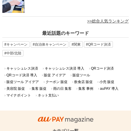
>>総合人気ランキング
最近話題のキーワード
#キャンペーン
#自治体キャンペーン
#関東
#QRコード決済
#中部/北陸
キャッシュレス決済
キャッシュレス決済 導入
QRコード決済
QRコード決済 導入
販促 アイデア
販促ツール
販促ツール アイデア
クーポン 販促
飲食店 販促
小売 販促
美容院 販促
集客 販促
雨の日 集客
集客 事例
auPAY 導入
マイナポイント
ネット支払い
カテゴリ一覧