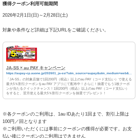
獲得クーポン利用可能期間
2026年2月1日(日)～2月28日(土)
対象や条件など詳細は下記URLをご確認ください。
JA-SS × au PAY キャンペーン
https://aupay-cp.auone.jp/202601_ja-ss/?utm_source=aupay&utm_medium=web&ut
m_campaign=magazine_20260101_20260131
「JA-SS」の対象店舗で1回200円（税込）以上のau PAY（コード支払い）で使える
最大5％割引クーポンをau PAY アプリにて配布中！さらに！抽選でもう1枚クーポ
ンが当たるクイックチャンス！1回200円（税込）以上のau PAY（コード支払い）
をすると、翌月使える最大5％割引クーポンを抽選でプレゼント！
※各クーポンのご利用は、1au IDあたり1回まで、割引上限は
100円／回となります
※ご利用いただくには事前にクーポンの獲得が必要です。お支
払い後にクーポンのご利用はできません