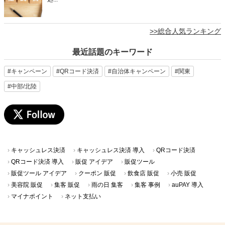
>>総合人気ランキング
最近話題のキーワード
#キャンペーン
#QRコード決済
#自治体キャンペーン
#関東
#中部/北陸
キャッシュレス決済
キャッシュレス決済 導入
QRコード決済
QRコード決済 導入
販促 アイデア
販促ツール
販促ツール アイデア
クーポン 販促
飲食店 販促
小売 販促
美容院 販促
集客 販促
雨の日 集客
集客 事例
auPAY 導入
マイナポイント
ネット支払い