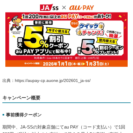
出典：https://aupay-cp.auone.jp/202601_ja-ss/
キャンペーン概要
事前獲得クーポン
■
期間中、JA-SSの対象店舗にてau PAY（コード支払い）で1回