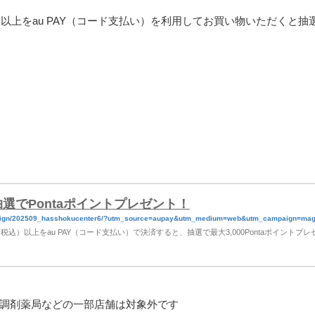
以上をau PAY（コード支払い）を利用してお買い物いただくと抽
｜抽選でPontaポイントプレゼント！
campaign/202509_hasshokucenter6/?utm_source=aupay&utm_medium=web&utm_campaign=mag
込）以上をau PAY（コード支払い）で決済すると、抽選で最大3,000Pontaポイントプレ
調剤薬局などの一部店舗は対象外です