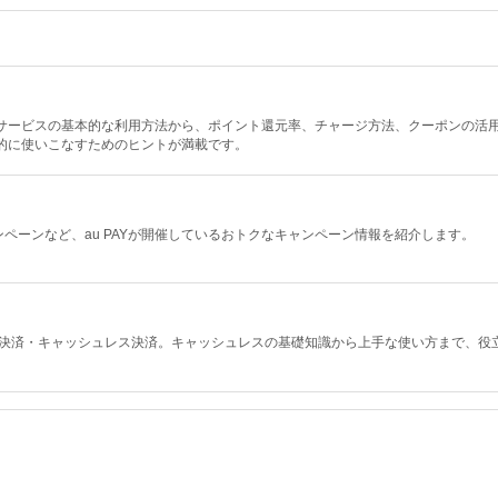
決済サービスの基本的な利用方法から、ポイント還元率、チャージ方法、クーポンの活
率的に使いこなすためのヒントが満載です。
ペーンなど、au PAYが開催しているおトクなキャンペーン情報を紹介します。
ド決済・キャッシュレス決済。キャッシュレスの基礎知識から上手な使い方まで、役