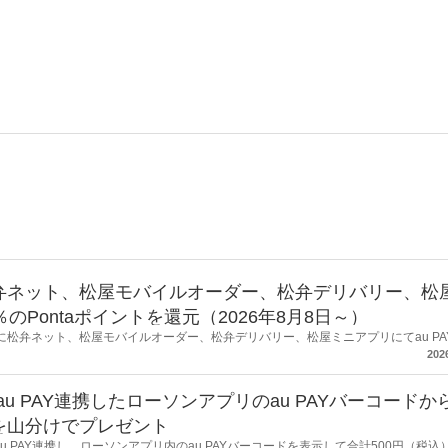
、松弁ネット、松屋モバイルオーダー、松弁デリバリー、松
％のPontaポイントを還元（2026年8月8日～）
59の間に松弁ネット、松屋モバイルオーダー、松弁デリバリー、松屋ミニアプリにてau PA
を最大15％（上限あり）還元するキャンペーンを開催します。※要エントリー
202
au PAY連携したローソンアプリのau PAYバーコードか
トを山分けでプレゼント
au PAY連携し、ローソンアプリ内のau PAYバーコードを表示して合計500円（税込