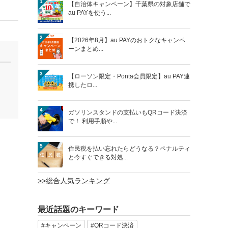
1
【自治体キャンペーン】千葉県の対象店舗で
au PAYを使う...
2
【2026年8月】au PAYのおトクなキャンペ
ーンまとめ...
3
【ローソン限定・Ponta会員限定】au PAY連
携したロ...
4
ガソリンスタンドの支払いもQRコード決済
で！ 利用手順や...
5
住民税を払い忘れたらどうなる？ペナルティ
と今すぐできる対処...
>>総合人気ランキング
最近話題のキーワード
#キャンペーン
#QRコード決済