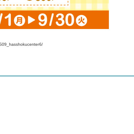
2509_hasshokucenter6/