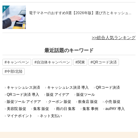
5
電子マネーのおすすめ9選【2026年版】選び方とキャッシュ...
>>総合人気ランキング
最近話題のキーワード
#キャンペーン
#自治体キャンペーン
#関東
#QRコード決済
#中部/北陸
キャッシュレス決済
キャッシュレス決済 導入
QRコード決済
QRコード決済 導入
販促 アイデア
販促ツール
販促ツール アイデア
クーポン 販促
飲食店 販促
小売 販促
美容院 販促
集客 販促
雨の日 集客
集客 事例
auPAY 導入
マイナポイント
ネット支払い