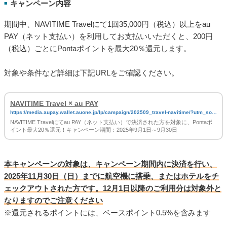
キャンペーン内容
■
期間中、NAVITIME Travelにて1回35,000円（税込）以上をau
PAY（ネット支払い）を利用してお支払いいただくと、200円
（税込）ごとにPontaポイントを最大20％還元します。
対象や条件など詳細は下記URLをご確認ください。
NAVITIME Travel × au PAY
https://media.aupay.wallet.auone.jp/lp/campaign/202509_travel-navitime/?utm_sour
ce=aupay&utm_medium=web&utm_campaign=magazine_20250901_20250930
NAVITIME Travelにてau PAY（ネット支払い）で決済された方を対象に、Pontaポ
イント最大20％還元！キャンペーン期間：2025年9月1日～9月30日
本キャンペーンの対象は、キャンペーン期間内に決済を行い、
2025年11月30日（日）までに航空機に搭乗、またはホテルをチ
ェックアウトされた方です。12月1日以降のご利用分は対象外と
なりますのでご注意ください
※還元されるポイントには、ベースポイント0.5%を含みます