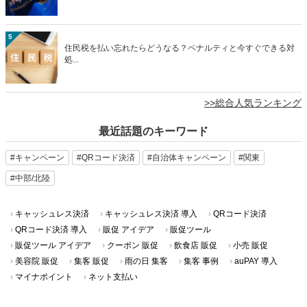
5
住民税を払い忘れたらどうなる？ペナルティと今すぐできる対
処...
>>総合人気ランキング
最近話題のキーワード
#キャンペーン
#QRコード決済
#自治体キャンペーン
#関東
#中部/北陸
キャッシュレス決済
キャッシュレス決済 導入
QRコード決済
QRコード決済 導入
販促 アイデア
販促ツール
販促ツール アイデア
クーポン 販促
飲食店 販促
小売 販促
美容院 販促
集客 販促
雨の日 集客
集客 事例
auPAY 導入
マイナポイント
ネット支払い