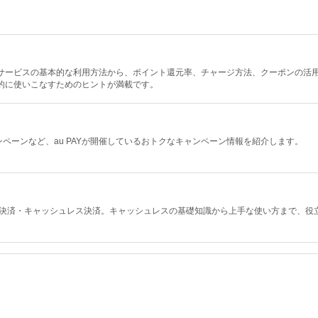
決済サービスの基本的な利用方法から、ポイント還元率、チャージ方法、クーポンの活
率的に使いこなすためのヒントが満載です。
ペーンなど、au PAYが開催しているおトクなキャンペーン情報を紹介します。
ド決済・キャッシュレス決済。キャッシュレスの基礎知識から上手な使い方まで、役