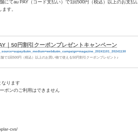
てau PAY（コード支払い）で1回500円（税込）以上のお支払
トします。
PAY｜50円割引クーポンプレゼントキャンペーン
s/?utm_source=aupay&utm_medium=web&utm_campaign=magazine_20241101_20241130
対象店舗で1回500円（税込）以上のお買い物で使える50円割引クーポンプレゼント♪
となります
ーポンのご利用はできません
plar-cvs/