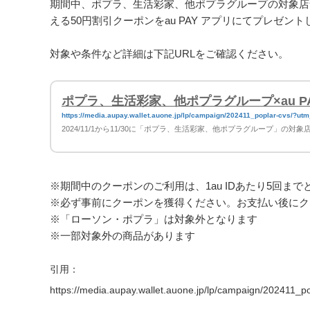
期間中、ポプラ、生活彩家、他ポプラグループの対象店舗に
える50円割引クーポンをau PAY アプリにてプレゼン
対象や条件など詳細は下記URLをご確認ください。
ポプラ、生活彩家、他ポプラグループ×au 
https://media.aupay.wallet.auone.jp/lp/campaign/202411_poplar-cv
2024/11/1から11/30に「ポプラ、生活彩家、他ポプラグループ」の
※期間中のクーポンのご利用は、1au IDあたり5回まで
※必ず事前にクーポンを獲得ください。お支払い後にク
※「ローソン・ポプラ」は対象外となります
※一部対象外の商品があります
引用：
https://media.aupay.wallet.auone.jp/lp/campaign/202411_po