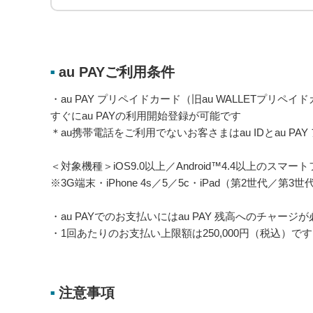
au PAYご利用条件
■
・au PAY プリペイドカード（旧au WALLETプリペ
すぐにau PAYの利用開始登録が可能です
＊au携帯電話をご利用でないお客さまはau IDとau PA
＜対象機種＞iOS9.0以上／Android™4.4以上のスマ
※3G端末・iPhone 4s／5／5c・iPad（第2世代／第3
・au PAYでのお支払いにはau PAY 残高へのチャージ
・1回あたりのお支払い上限額は250,000円（税込）です
注意事項
■