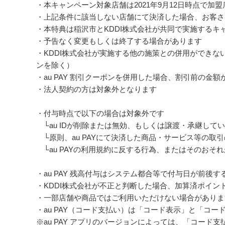
・本キャンペーン対象店舗は2021年9月12日時点で加
・上記条件に該当しない店舗にて決済した場合、お客さ
・本特典は稲沢市とKDDI株式会社が共同で実施するキ
・予告なく変更もしくは終了する場合があります
・KDDI株式会社が実施する他の施策との併用ができ
ンを除く）
・au PAY 割引クーポンを併用した場合、割引前の金額か
・法人契約の方は対象外となります
・付与時点で以下の場合は対象外です
└au IDが削除または無効、もしくは譲渡・承継している場
└原則、au PAYにて決済した商品・サービス等の取
└au PAYの利用規約に反する行為、またはそのおそ
・au PAY 残高付与はシステム都合等で付与日が前後
・KDDI株式会社が不正と判断した場合、加算済ポイント
・一部店舗や商品ではご利用いただけない場合がありま
・au PAY（コード支払い）は「コード表示」と「コ
※au PAY アプリのバージョンによっては、「コード