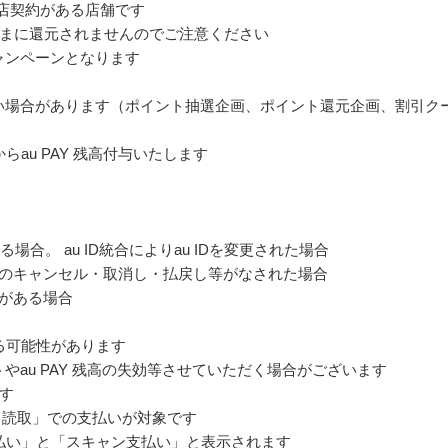
盟店契約がある店舗です
まに還元されませんのでご注意ください
ャンペーンとなります
ない場合があります（ポイント抽選企画、ポイント還元企画、割引ク
らau PAY 残高付与いたします
合。 au ID統合によりau IDを変更された場合
引のキャンセル・取消し・払戻し等がなされた場合
れがある場合
する可能性があります
やau PAY 残高の失効等させていただく場合がございます
す
ード読取」での支払いが対象です
支払い」と「スキャン支払い」と表示されます