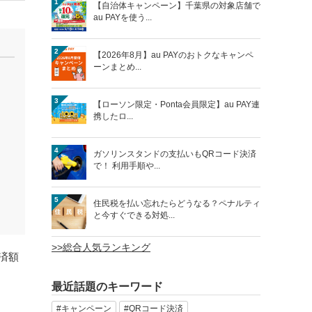
1
【自治体キャンペーン】千葉県の対象店舗で
au PAYを使う...
2
【2026年8月】au PAYのおトクなキャンペ
ーンまとめ...
3
【ローソン限定・Ponta会員限定】au PAY連
携したロ...
4
ガソリンスタンドの支払いもQRコード決済
で！ 利用手順や...
5
住民税を払い忘れたらどうなる？ペナルティ
と今すぐできる対処...
>>総合人気ランキング
決済額
最近話題のキーワード
#キャンペーン
#QRコード決済