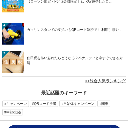
【ローソン限定・Ponta会員限定】au PAY連携したロ...
4
ガソリンスタンドの支払いもQRコード決済で！ 利用手順や...
5
住民税を払い忘れたらどうなる？ペナルティと今すぐできる対
処...
>>総合人気ランキング
最近話題のキーワード
#キャンペーン
#QRコード決済
#自治体キャンペーン
#関東
#中部/北陸