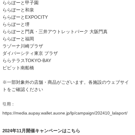
ららぽーと甲子園
ららぽーと和泉
ららぽーとEXPOCITY
ららぽーと堺
ららぽーと門真・三井アウトレットパーク 大阪門真
ららぽーと福岡
ラゾーナ川崎プラザ
ダイバーシティ東京 プラザ
ららテラスTOKYO-BAY
ビビット南船橋
※一部対象外の店舗・商品がございます。各施設のウェブサイ
トをご確認ください
引用：
https://media.aupay.wallet.auone.jp/lp/campaign/202410_lalaport/
2024年11月開催キャンペーンはこちら