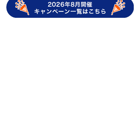
キャッシュレス決済
キャッシュレス決済 導入
QRコード決済
QRコード決済 導入
販促 アイデア
販促ツール
販促ツール アイデア
クーポン 販促
飲食店 販促
小売 販促
美容院 販促
集客 販促
雨の日 集客
集客 事例
auPAY 導入
マイナポイント
ネット支払い
カテゴリ一覧
au PAYの使い方
ニュース・キャンペーン
QRコード決済・
キャッシュレス
au PAY導入事例
グロースパック
クーポン導入事例
店舗さま向け集客･販促アイデア
店舗さま向けキャッシュレス活用