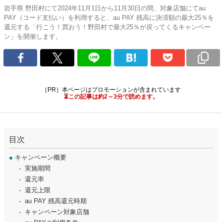
岩手県 野田村にて2024年11月1日から11月30日の間、対象店舗にてau
PAY（コード支払い）を利用すると、au PAY 残高に決済額の最大25％を
還元する「行こう！買おう！野田村で最大25％が戻ってくるキャンペー
ン」を開催します。
［PR］本ページはプロモーションが含まれています
⏳この記事は約2～3分で読めます。
目次
●
キャンペーン概要
実施期間
還元率
還元上限
au PAY 残高還元時期
キャンペーン対象店舗