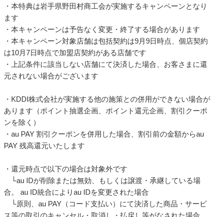
・本特典は岩手県野田村商工会が実施するキャンペーンとなり
ます
・本キャンペーンは予告なく変更・終了する場合があります
・本キャンペーン対象店舗は包括契約は9月9日時点、個店契約
は10月7日時点で加盟店契約がある店舗です
・上記条件に該当しない店舗にて決済した場合、お客さまに還
元されない場合がございます
・KDDI株式会社が実施する他の施策との併用ができない場合が
あります（ポイント抽選企画、ポイント還元企画、割引クーポ
ンを除く）
・au PAY 割引クーポンを併用した場合、割引前の金額からau
PAY 残高還元いたします
・還元時点で以下の場合は対象外です
└au IDが削除または無効、もしくは譲渡・承継している場
合。 au ID統合によりau IDを変更された場合
└原則、au PAY（コード支払い）にて決済した商品・サービ
ス等の取引のキャンセル・取消し・払戻し等がなされた場合