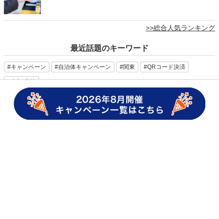
>>総合人気ランキング
最近話題のキーワード
#キャンペーン
#自治体キャンペーン
#関東
#QRコード決済
#中部/北陸
キャッシュレス決済
キャッシュレス決済 導入
QRコード決済
QRコード決済 導入
販促 アイデア
販促ツール
販促ツール アイデア
クーポン 販促
飲食店 販促
小売 販促
美容院 販促
集客 販促
雨の日 集客
集客 事例
auPAY 導入
マイナポイント
ネット支払い
カテゴリ一覧