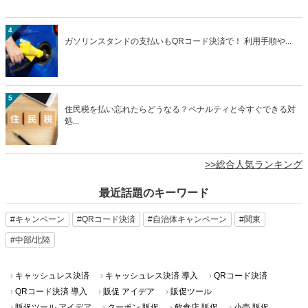
4
ガソリンスタンドの支払いもQRコード決済で！ 利用手順や...
5
住民税を払い忘れたらどうなる？ペナルティと今すぐできる対
処...
>>総合人気ランキング
最近話題のキーワード
#キャンペーン
#QRコード決済
#自治体キャンペーン
#関東
#中部/北陸
キャッシュレス決済
キャッシュレス決済 導入
QRコード決済
QRコード決済 導入
販促 アイデア
販促ツール
販促ツール アイデア
クーポン 販促
飲食店 販促
小売 販促