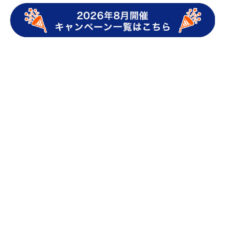
キャッシュレス決済
キャッシュレス決済 導入
QRコード決済
QRコード決済 導入
販促 アイデア
販促ツール
販促ツール アイデア
クーポン 販促
飲食店 販促
小売 販促
美容院 販促
集客 販促
雨の日 集客
集客 事例
auPAY 導入
マイナポイント
ネット支払い
カテゴリ一覧
au PAYの使い方
ニュース・キャンペーン
QRコード決済・
キャッシュレス
au PAY導入事例
グロースパック
クーポン導入事例
店舗さま向け集客･販促アイデア
店舗さま向けキャッシュレス活用
au PAY magazineについて