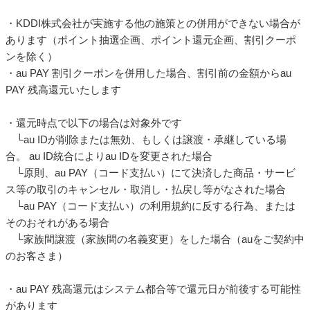
・KDDI株式会社が実施する他の施策との併用ができない場合が
あります（ポイント抽選企画、ポイント還元企画、割引クーポ
ンを除く）
・au PAY 割引クーポンを併用した場合、割引前の金額からau
PAY 残高還元いたします
・還元時点で以下の場合は対象外です
└au IDが削除または無効、もしくは譲渡・承継している場
合。 au ID統合によりau IDを変更された場合
└原則、au PAY（コード支払い）にて決済した商品・サービ
ス等の取引のキャンセル・取消し・払戻し等がなされた場合
└au PAY（コード支払い）の利用規約に反する行為、または
そのおそれがある場合
└家族間譲渡（家族間の名義変更）をした場合（auをご契約中
のお客さま）
・au PAY 残高還元はシステム都合等で還元日が前後する可能性
があります