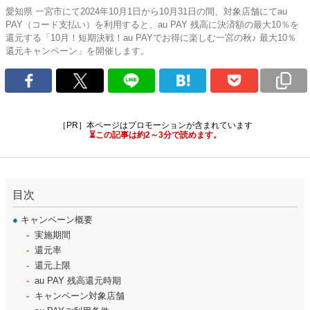
愛知県 一宮市にて2024年10月1日から10月31日の間、対象店舗にてau
PAY（コード支払い）を利用すると、au PAY 残高に決済額の最大10％を
還元する「10月！短期決戦！au PAYでお得に楽しむ一宮の秋♪ 最大10％
還元キャンペーン」を開催します。
［PR］本ページはプロモーションが含まれています
⏳この記事は約2～3分で読めます。
目次
●
キャンペーン概要
実施期間
還元率
還元上限
au PAY 残高還元時期
キャンペーン対象店舗