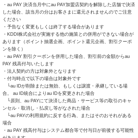
・au PAY 決済当月中にau PAY加盟店契約を解除した店舗で決済
した場合、該当月の分はお客さまに還元されませんのでご注意
ください
・予告なく変更もしくは終了する場合があります
・KDDI株式会社が実施する他の施策との併用ができない場合が
あります（ポイント抽選企画、ポイント還元企画、割引クーポ
ンを除く）
・au PAY 割引クーポンを併用した場合、割引前の金額からau
PAY 残高付与いたします
・法人契約の方は対象外となります
・付与時点で以下の場合は対象外です
└au IDが削除または無効、もしくは譲渡・承継している場
合。 au ID統合によりau IDを変更された場合
└原則、au PAYにて決済した商品・サービス等の取引のキャ
ンセル・取消し・払戻し等がなされた場合
└au PAYの利用規約に反する行為、またはそのおそれがある
場合
・au PAY 残高付与はシステム都合等で付与日が前後する可能性
があります