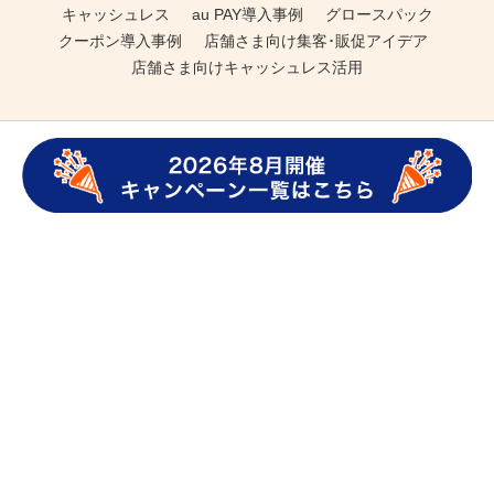
キャッシュレス
au PAY導入事例
グロースパック
クーポン導入事例
店舗さま向け集客･販促アイデア
店舗さま向けキャッシュレス活用
au PAY magazineについて
記事一覧
人気の記事
プッシュ通知の解除方法
au PAY
magazineに関するお問い合わせ
ウェブアクセシビリティの取り組み
プライバシーポリシー
動作環境・Cookieの利用
運営会社
COPYRIGHT © KDDI CORPORATION ALL RIGHTS RESERVED.
ページトップへ