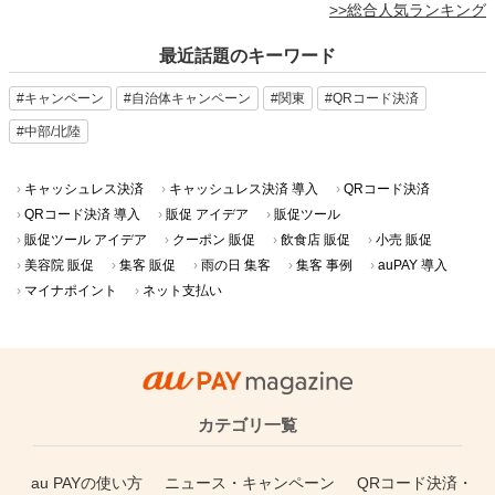
>>総合人気ランキング
最近話題のキーワード
#キャンペーン
#自治体キャンペーン
#関東
#QRコード決済
#中部/北陸
キャッシュレス決済
キャッシュレス決済 導入
QRコード決済
QRコード決済 導入
販促 アイデア
販促ツール
販促ツール アイデア
クーポン 販促
飲食店 販促
小売 販促
美容院 販促
集客 販促
雨の日 集客
集客 事例
auPAY 導入
マイナポイント
ネット支払い
カテゴリ一覧
au PAYの使い方
ニュース・キャンペーン
QRコード決済・