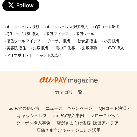
キャッシュレス決済
キャッシュレス決済 導入
QRコード決済
QRコード決済 導入
販促 アイデア
販促ツール
販促ツール アイデア
クーポン 販促
飲食店 販促
小売 販促
美容院 販促
集客 販促
雨の日 集客
集客 事例
auPAY 導入
マイナポイント
ネット支払い
カテゴリ一覧
au PAYの使い方
ニュース・キャンペーン
QRコード決済・
キャッシュレス
au PAY導入事例
グロースパック
クーポン導入事例
店舗さま向け集客･販促アイデア
店舗さま向けキャッシュレス活用