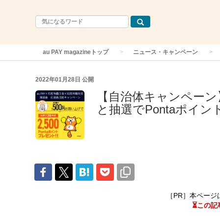
au PAY magazineトップ
ニュース・キャンペーン
2022年01月28日
公開
【自治体キャンペーン】
と抽選でPontaポイ
［PR］本ページ
⏳この記