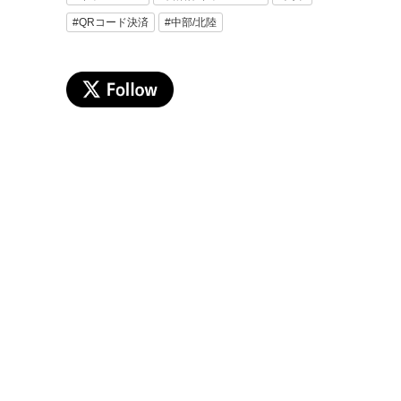
#QRコード決済
#中部/北陸