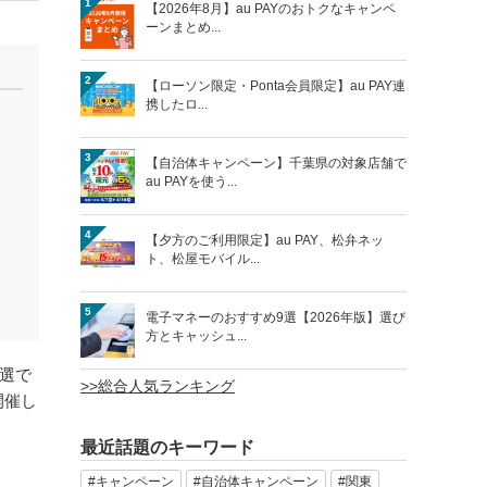
1
【2026年8月】au PAYのおトクなキャンペ
ーンまとめ...
2
【ローソン限定・Ponta会員限定】au PAY連
携したロ...
3
【自治体キャンペーン】千葉県の対象店舗で
au PAYを使う...
4
【夕方のご利用限定】au PAY、松弁ネッ
ト、松屋モバイル...
5
電子マネーのおすすめ9選【2026年版】選び
方とキャッシュ...
抽選で
>>総合人気ランキング
開催し
最近話題のキーワード
#キャンペーン
#自治体キャンペーン
#関東