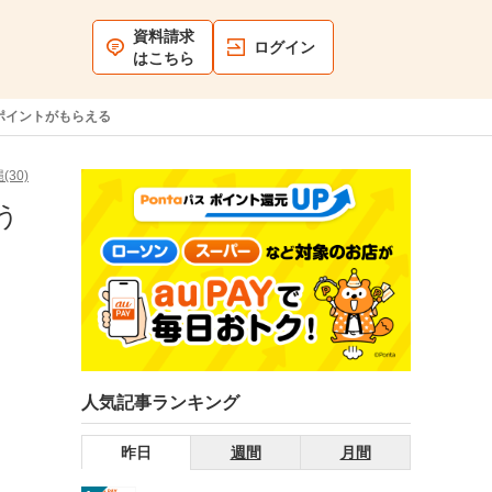
資料請求
ログイン
はこちら
aポイントがもらえる
(30)
う
人気記事ランキング
昨日
週間
月間