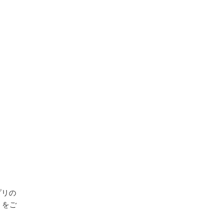
プリの
）をご