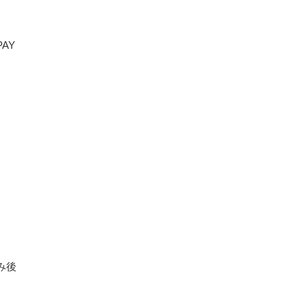
AY
み後