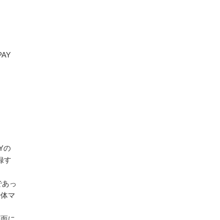
AY
Yの
録す
であっ
治体マ
画面に