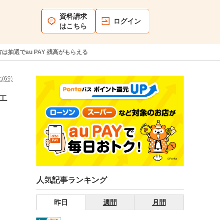
資料請求
ログイン
はこちら
抽選でau PAY 残高がもらえる
(69)
ェ
人気記事ランキング
昨日
週間
月間