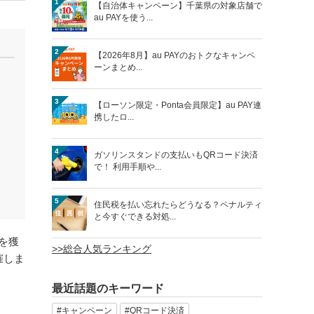
1
【自治体キャンペーン】千葉県の対象店舗で
au PAYを使う...
2
【2026年8月】au PAYのおトクなキャンペ
ーンまとめ...
3
【ローソン限定・Ponta会員限定】au PAY連
携したロ...
4
ガソリンスタンドの支払いもQRコード決済
で！ 利用手順や...
5
住民税を払い忘れたらどうなる？ペナルティ
と今すぐできる対処...
トを獲
>>総合人気ランキング
催しま
最近話題のキーワード
#キャンペーン
#QRコード決済