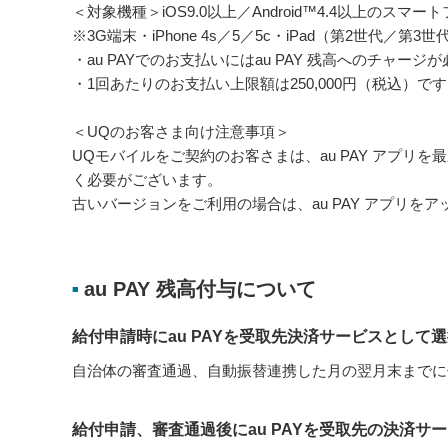
＜対象機種＞iOS9.0以上／Android™4.4以上のスマ
※3G端末・iPhone 4s／5／5c・iPad（第2世代／第3
・au PAYでのお支払いにはau PAY 残高へのチャージ
・1回あたりのお支払い上限額は250,000円（税込）です
＜UQのお客さま向け注意事項＞
UQモバイルをご契約のお客さまは、au PAY アプリを最新版（
く必要がございます。
古いバージョンをご利用の場合は、au PAY アプリを
au PAY 残高付与について
■
給付申請時にau PAYを受取先決済サービスとして
自治体の審査通過、自動振替連携した月の翌月末までに
給付申請、審査通過後にau PAYを受取先の決済サ