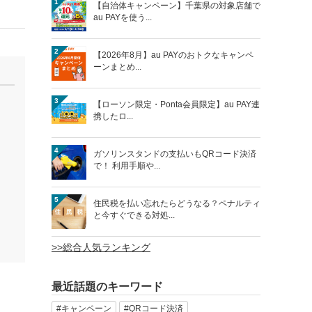
1
【自治体キャンペーン】千葉県の対象店舗で
au PAYを使う...
2
【2026年8月】au PAYのおトクなキャンペ
ーンまとめ...
3
【ローソン限定・Ponta会員限定】au PAY連
携したロ...
4
ガソリンスタンドの支払いもQRコード決済
で！ 利用手順や...
5
住民税を払い忘れたらどうなる？ペナルティ
と今すぐできる対処...
>>総合人気ランキング
最近話題のキーワード
#キャンペーン
#QRコード決済