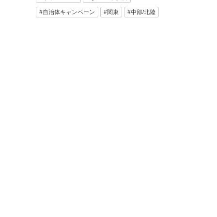
#自治体キャンペーン
#関東
#中部/北陸