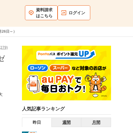
資料請求
ログイン
はこちら
月26日～）
279)
ゼ
大
人気記事ランキング
昨日
週間
月間