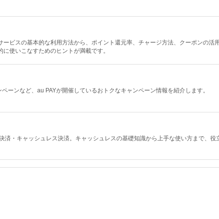
決済サービスの基本的な利用方法から、ポイント還元率、チャージ方法、クーポンの活
率的に使いこなすためのヒントが満載です。
ペーンなど、au PAYが開催しているおトクなキャンペーン情報を紹介します。
ド決済・キャッシュレス決済。キャッシュレスの基礎知識から上手な使い方まで、役