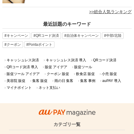
>>総合人気ランキング
最近話題のキーワード
#キャンペーン
#QRコード決済
#自治体キャンペーン
#中部/北陸
#クーポン
#Pontaポイント
キャッシュレス決済
キャッシュレス決済 導入
QRコード決済
QRコード決済 導入
販促 アイデア
販促ツール
販促ツール アイデア
クーポン 販促
飲食店 販促
小売 販促
美容院 販促
集客 販促
雨の日 集客
集客 事例
auPAY 導入
マイナポイント
ネット支払い
カテゴリ一覧