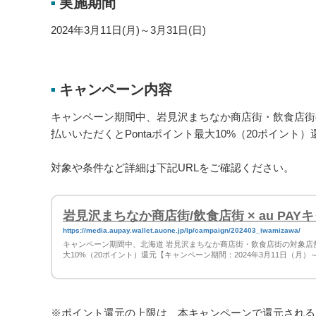
実施期間
■
2024年3月11日(月)～3月31日(日)
キャンペーン内容
■
キャンペーン期間中、岩見沢まちなか商店街・飲食店街の対象
払いいただくとPontaポイント最大10%（20ポイント
対象や条件など詳細は下記URLをご確認ください。
岩見沢まちなか商店街/飲食店街 × au PAY
https://media.aupay.wallet.auone.jp/lp/campaign/202403_iwamizawa/
キャンペーン期間中、北海道 岩見沢まちなか商店街・飲食店街の対象店舗にて、
大10%（20ポイント）還元【キャンペーン期間：2024年3月11日（月）
※ポイント還元の上限は、本キャンペーンで還元される