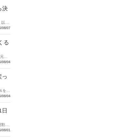
ら決
）以上
6/08/07
くる
還元す
6/08/04
戻っ
5％を還
6/08/04
1日
円割引
6/08/01