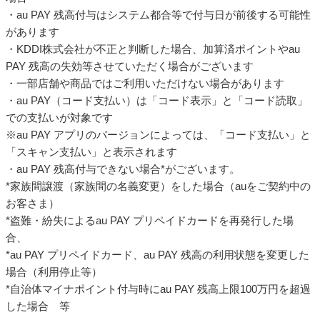
・au PAY 残高付与はシステム都合等で付与日が前後する可能性
があります
・KDDI株式会社が不正と判断した場合、加算済ポイントやau
PAY 残高の失効等させていただく場合がございます
・一部店舗や商品ではご利用いただけない場合があります
・au PAY（コード支払い）は「コード表示」と「コード読取」
での支払いが対象です
※au PAY アプリのバージョンによっては、「コード支払い」と
「スキャン支払い」と表示されます
・au PAY 残高付与できない場合*がございます。
*家族間譲渡（家族間の名義変更）をした場合（auをご契約中の
お客さま）
*盗難・紛失によるau PAY プリペイドカードを再発行した場
合、
*au PAY プリペイドカード、au PAY 残高の利用状態を変更した
場合（利用停止等）
*自治体マイナポイント付与時にau PAY 残高上限100万円を超過
した場合 等