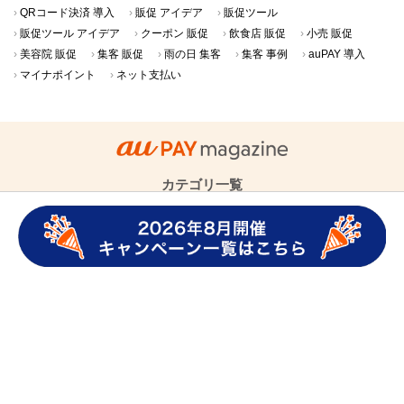
QRコード決済 導入
販促 アイデア
販促ツール
販促ツール アイデア
クーポン 販促
飲食店 販促
小売 販促
美容院 販促
集客 販促
雨の日 集客
集客 事例
auPAY 導入
マイナポイント
ネット支払い
カテゴリ一覧
au PAYの使い方
ニュース・キャンペーン
QRコード決済・
キャッシュレス
au PAY導入事例
グロースパック
クーポン導入事例
店舗さま向け集客･販促アイデア
店舗さま向けキャッシュレス活用
au PAY magazineについて
記事一覧
人気の記事
プッシュ通知の解除方法
au PAY