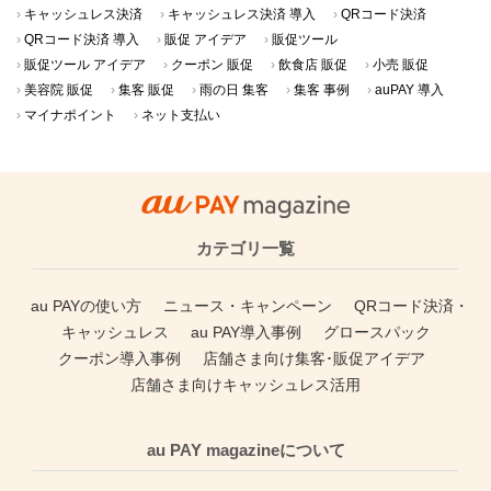
キャッシュレス決済
キャッシュレス決済 導入
QRコード決済
QRコード決済 導入
販促 アイデア
販促ツール
販促ツール アイデア
クーポン 販促
飲食店 販促
小売 販促
美容院 販促
集客 販促
雨の日 集客
集客 事例
auPAY 導入
マイナポイント
ネット支払い
カテゴリ一覧
au PAYの使い方
ニュース・キャンペーン
QRコード決済・
キャッシュレス
au PAY導入事例
グロースパック
クーポン導入事例
店舗さま向け集客･販促アイデア
店舗さま向けキャッシュレス活用
au PAY magazineについて