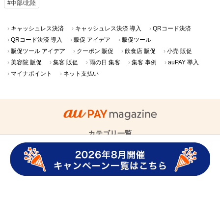
#中部/北陸
キャッシュレス決済
キャッシュレス決済 導入
QRコード決済
QRコード決済 導入
販促 アイデア
販促ツール
販促ツール アイデア
クーポン 販促
飲食店 販促
小売 販促
美容院 販促
集客 販促
雨の日 集客
集客 事例
auPAY 導入
マイナポイント
ネット支払い
カテゴリ一覧
au PAYの使い方
ニュース・キャンペーン
QRコード決済・
キャッシュレス
au PAY導入事例
グロースパック
クーポン導入事例
店舗さま向け集客･販促アイデア
店舗さま向けキャッシュレス活用