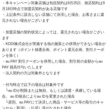
・本キャンペーン対象店舗は包括契約は8月25日、個店契約は9
月18日時点で加盟店契約がある店舗です
・上記条件に該当しない店舗にて決済した場合、お客さまに還
元されない場合がございます
・加盟店舗の契約状況によっては、還元されない場合がござい
ます
・KDDI株式会社が実施する他の施策との併用ができない場合が
あります（ポイント抽選企画、ポイント還元企画、割引クーポ
ンを除く）
・au PAY 割引クーポンを併用した場合、割引前の金額からau
PAY 残高付与いたします
・法人契約の方は対象外となります
・付与時点で以下の場合は対象外です
└au IDが削除または無効、もしくは譲渡・承継している場
合。 au ID統合によりau IDを変更された場合
└原則、au PAYにて決済した商品・サービス等の取引のキャ
ンセル・取消し・払戻し等がなされた場合