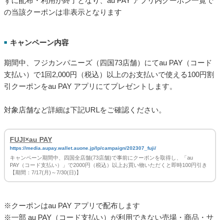
ずに配布・利用が終了となり、au PAY アプリ内クーポン一覧で
の当該クーポンは非表示となります
キャンペーン内容
■
期間中、フジカンパニーズ（四国73店舗）にてau PAY（コード
支払い）で1回2,000円（税込）以上のお支払いで使える100円割
引クーポンをau PAY アプリにてプレゼントします。
対象店舗など詳細は下記URLをご確認ください。
FUJI×au PAY
https://media.aupay.wallet.auone.jp/lp/campaign/202307_fuji/
キャンペーン期間中、四国全店舗(73店舗)で事前にクーポンを取得し、「au
PAY（コード支払い）」で2000円（税込）以上お買い物いただくと即時100円引き
【期間：7/17(月)～7/30(日)】
※クーポンはau PAY アプリで配布します
※一部 au PAY（コード支払い）が利用できない売場・商品・サ