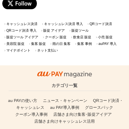
キャッシュレス決済
キャッシュレス決済 導入
QRコード決済
QRコード決済 導入
販促 アイデア
販促ツール
販促ツール アイデア
クーポン 販促
飲食店 販促
小売 販促
美容院 販促
集客 販促
雨の日 集客
集客 事例
auPAY 導入
マイナポイント
ネット支払い
カテゴリ一覧
au PAYの使い方
ニュース・キャンペーン
QRコード決済・
キャッシュレス
au PAY導入事例
グロースパック
クーポン導入事例
店舗さま向け集客･販促アイデア
店舗さま向けキャッシュレス活用