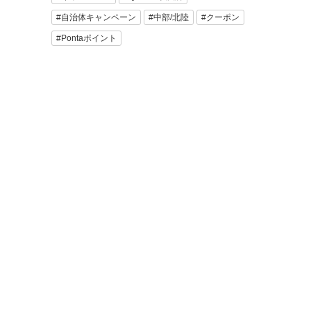
#自治体キャンペーン
#中部/北陸
#クーポン
#Pontaポイント