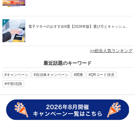
5
電子マネーのおすすめ9選【2026年版】選び方とキャッシュ...
>>総合人気ランキング
最近話題のキーワード
#キャンペーン
#自治体キャンペーン
#関東
#QRコード決済
#中部/北陸
キャッシュレス決済
キャッシュレス決済 導入
QRコード決済
QRコード決済 導入
販促 アイデア
販促ツール
販促ツール アイデア
クーポン 販促
飲食店 販促
小売 販促
美容院 販促
集客 販促
雨の日 集客
集客 事例
auPAY 導入
マイナポイント
ネット支払い