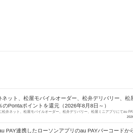
、松弁ネット、松屋モバイルオーダー、松弁デリバリー、松
％のPontaポイントを還元（2026年8月8日～）
59の間に松弁ネット、松屋モバイルオーダー、松弁デリバリー、松屋ミニアプリにてau PA
を最大15％（上限あり）還元するキャンペーンを開催します。※要エントリー
202
au PAY連携したローソンアプリのau PAYバーコードか