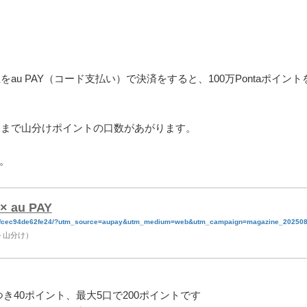
au PAY（コード支払い）で決済をすると、100万Pontaポイント
口まで山分けポイントの口数があがります。
。
au PAY
c25fcec94de62fe24/?utm_source=aupay&utm_medium=web&utm_campaign=magazine_20250
ン＋山分け）
つき40ポイント、最大5口で200ポイントです