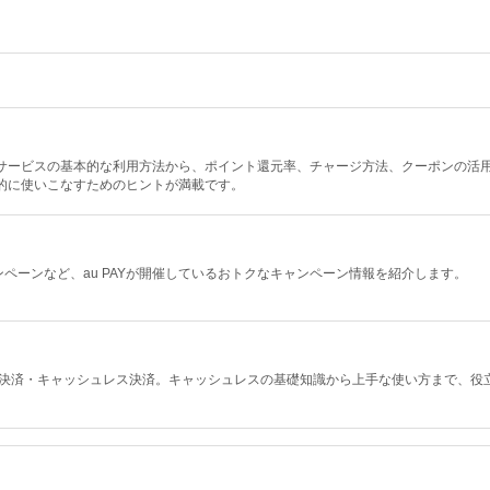
決済サービスの基本的な利用方法から、ポイント還元率、チャージ方法、クーポンの活
率的に使いこなすためのヒントが満載です。
ペーンなど、au PAYが開催しているおトクなキャンペーン情報を紹介します。
ド決済・キャッシュレス決済。キャッシュレスの基礎知識から上手な使い方まで、役