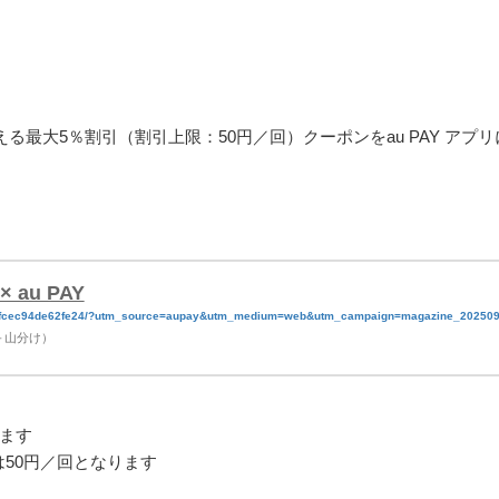
使える最大5％割引（割引上限：50円／回）クーポンをau PAY アプ
au PAY
c25fcec94de62fe24/?utm_source=aupay&utm_medium=web&utm_campaign=magazine_20250
ン＋山分け）
ます
は50円／回となります