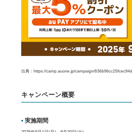
出典：https://camp.auone.jp/campaign/836b96cc25fcec94d
キャンペーン概要
実施期間
■
2025年9月1日(月)～9月30日(火)