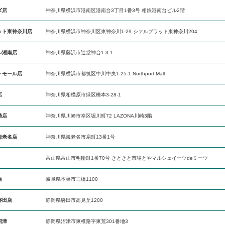
ズ店
神奈川県横浜市港南区港南台3丁目1番3号 相鉄港南台ビル2階
ット東神奈川店
神奈川県横浜市神奈川区東神奈川1-29 シァルプラット東神奈川204
ル湘南店
神奈川県藤沢市辻堂神台1-3-1
トモール店
神奈川県横浜市都筑区中川中央1-25-1 Northport Mall
店
神奈川県相模原市緑区橋本3-28-1
崎店
神奈川県川崎市幸区堀川町72 LAZONA川崎3階
海老名店
神奈川県海老名市扇町13番1号
富山県富山市明輪町1番70号 きときと市場とやマルシェイーツdeミーツ
店
岐阜県本巣市三橋1100
磐田店
静岡県磐田市高見丘1200
沼津
静岡県沼津市東椎路字東荒301番地3