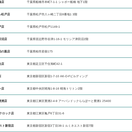
橋店
千葉県船橋市本町7-1-1 シャポー船橋 地下1階
ル松戸店
千葉県松戸市八ヶ崎二丁目8番地1 3階
戸店
千葉県松戸市松戸1149-1
田沼店
千葉県習志野市谷津1-16-1 モリシア津田沼2階
柏の葉店
千葉県柏市若柴175
住店
東京都足立区千住旭町42-1
店
東京都新宿区新宿1-7-10 AK-O-Fビルディング
ン店
東京都中央区晴海1-8-16 晴海トリトン2階
豊洲店
東京都江東区豊洲2-4-9 アーバンドックららぽーと豊洲1 25400
ドクロック店
東京都江東区亀戸6丁目31-6
エスト新宿店
東京都新宿区新宿3丁目38-1 ルミネエスト新宿7階