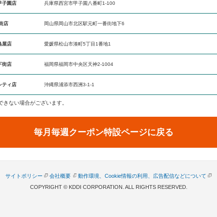
甲子園店
兵庫県西宮市甲子園八番町1-100
街店
岡山県岡山市北区駅元町一番街地下6
島屋店
愛媛県松山市湊町5丁目1番地1
下街店
福岡県福岡市中央区天神2-1004
シティ店
沖縄県浦添市西洲3-1-1
利用できない場合がございます。
毎月毎週クーポン特設ページに戻る
サイトポリシー
会社概要
動作環境、Cookie情報の利用、広告配信などについて
COPYRIGHT © KDDI CORPORATION. ALL RIGHTS RESERVED.