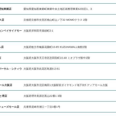
愛知東郷店
愛知県愛知郡東郷町東郷中央土地区画整理事業62街区1、3
ス店
京都府京都市伏見区桃山町山ノ下32 MOMOテラス 2階
カンベイサイドモー
大阪府岸和田市港緑町2-1
ル店
大阪府枚方市楠葉花園町10-85 KUZUHAMALL南館2階
店
大阪府大阪市天王寺区悲田院町10-48 ミオプラザ館中2階
バーサル・シティウ
大阪府大阪市此花区島屋6-2-61
モール大阪店
大阪府大阪市北区梅田1大阪駅前ダイヤモンド地下街5 ディアモール大阪
と堺店
大阪府堺市美原区黒山22番1 3階
キューズモール店
兵庫県尼崎市潮江一丁目3番1号