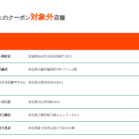
対象外
ェのクーポン
店舗
ン長町店
宮城県仙台市太白区長町7-20-5
川越店
埼玉県川越市脇田町105 アトレ1階
コクロ三井アウトレ
埼玉県入間市宮寺3169-1
ン川口店
埼玉県川口市宮町18-9
新三郷店
埼玉県三郷市新三郷ららシティ3-1-1
富士見店
埼玉県富士見市山室1丁目1313番