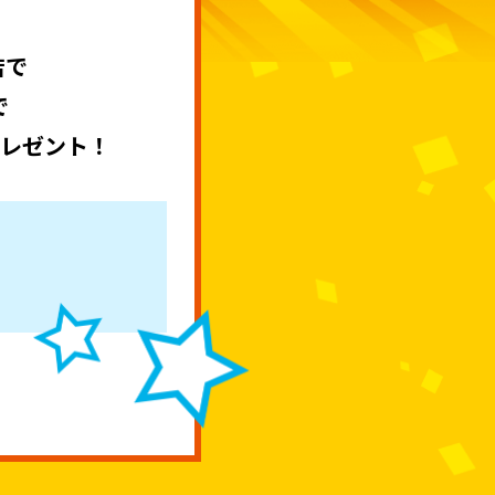
店で
で
プレゼント！