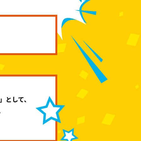
）」として、
。