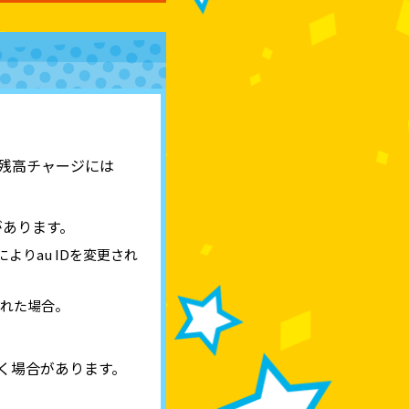
 残高チャージには
があります。
よりau IDを変更され
された場合。
だく場合があります。